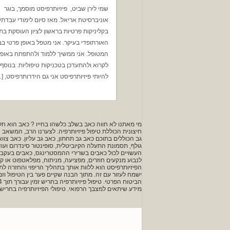
שמי לירן שביט, פיזיותרפיסט מוסמך, בוגר
אוניברסיטת אריאל. מאז סיום לימודי עבדתי
בקליניקות פרטיות בראשון לציון העוסקת בת
האורתופדי בעיקר. אני מטפל באופן פרטי בב
המטופל. אני ממשיך ללמוד ולהתפתח באופן 
לקרוא ולהתעדכן בטכניקות טיפוליות. בנוסף
להיותי פיזיותרפיסט אני גם הידרותרפיסט, [
מי מאתנו לא חווה כאב בשלב כלשהו בחייו ? כאב הוא חל
חיצונית הכוללת טיפול פיזיותרפיה. לצערנו הרב, המשאב ה
גב הכוללים בתוכם כאב גב תחתון, כאב גב עליון. כאב צו
גולף, תסמונת התעלה הקיוביטלית, סופינטור סינדרום ועו
העשויים לכול כאבים בשרירי ההמסטרינגס, כאבים בעקבות
לנבוע מנקעים חוזרים, מפציעה, מניתוח, מפלאטפוט או ק
הפיזיותרפיסט הוא ללוות אותך בתהליך הריפוי והחזרה
ישמח לעזור עם זה. מתוך הבנה שקיים פער בין הטיפול וז
מידע שיתאים למצבך הרפואי. טיפולי הפיזיותרפיה בחריש 