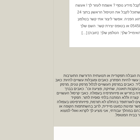
לקבל מידע נוסף ? אשמח לעזור לך ! אעשה
הכל כך שתוכל לקבל את הטיפול הראשון בתוך 24
גע הפניה. אפשר ליצור אתי קשר בטלפון:
0545889665 או בטופס יצירת קשר: השם שלך
אימייל שלך: הטלפון שלך: (חובה) […]
ימת הגבלה תפקודית או תנועתית הדורשת התערבות
עשוי להיות הפתרון. כאבים ומגבלות עשויים להיות: כאב
ליד. כאבים במרפק העשויים לכלול מרפק טניס, מרפק
 בעקבות תאונה, שחיקה, פציעה וכו׳. כאבים בברך
 בחריש או פיזיותרפיה בעפולה. כאבי קרסול העשויים
 קצרה וללא המתנה בלתי סופית לתור. תפקיד
ם לאורתופד בהחלט לא תורמת, פיזיותרפיסט בעפולה
אפשר זמינות כמעט מיידית, לרוב בהשתתפות הקופה או
ם שונים שאני נתקל בהם במהלך עבודתי, אני מציע לך לקרוא ואולי למצוא
ר בבית המטופל.