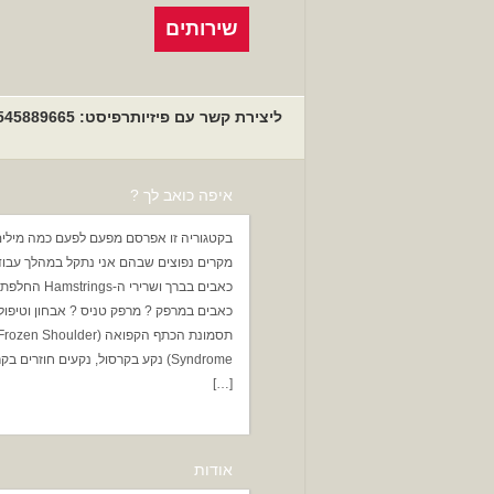
שירותים
ליצירת קשר עם פיזיותרפיסט: 0545889665. אני מבטיח שאעשה ככל יכולתי לקבוע טיפול ראשון בטווח של 24 שעות מרגע הפניה.
איפה כואב לך ?
בקטגוריה זו אפרסם מפעם לפעם כמה מילים
מקרים נפוצים שבהם אני נתקל במהלך עבוד
כאבים בברך ושרירי ה-trings
כאבים במרפק ? מרפק טניס ? אבחון וטיפול
תסמונת הכתף הקפואה (rozen Shoulder
Syndrome) נקע בקרסול, נקעים חוזרים ב
[…]
אודות