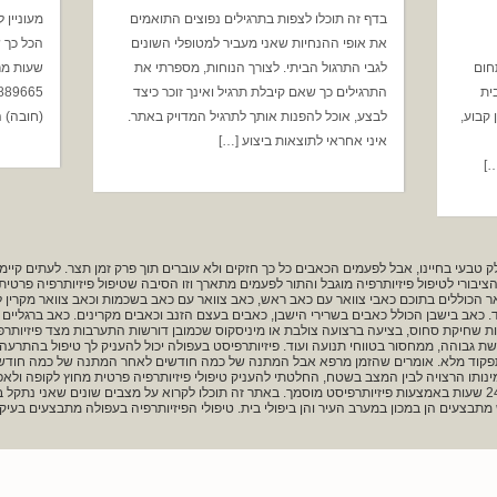
בדף זה תוכלו לצפות בתרגילים נפוצים התואמים
מעוניין 
את אופי ההנחיות שאני מעביר למטופלי השונים
חום
לגבי התרגול הביתי. לצורך הנוחות, מספרתי את
שעות מר
ית
התרגילים כך שאם קיבלת תרגיל ואינך זוכר כיצד
קבוע,
לבצע, אוכל להפנות אותך לתרגיל המדויק באתר.
(חובה) ה
איני אחראי לתוצאות ביצוע […]
…]
ק טבעי בחיינו, אבל לפעמים הכאבים כל כך חזקים ולא עוברים תוך פרק זמן תצר. לעתים קי
ציבורי לטיפול פיזיותרפיה מוגבל והתור לפעמים מתארך וזו הסיבה שטיפול פיזיותרפיה פרטית 
ואר הכוללים בתוכם כאבי צוואר עם כאב ראש, כאב צוואר עם כאב בשכמות וכאב צוואר מקרין 
ד. כאב בישבן הכולל כאבים בשרירי הישבן, כאבים בעצם הזנב וכאבים מקרינים. כאב ברגליים
 שחיקת סחוס, בציעה ברצועה צולבת או מיניסקוס שכמובן דורשות התערבות מצד פיזיותרפיה
שת גבוהה, ממחסור בטווחי תנועה ועוד. פיזיותרפיסט בעפולה יכול להעניק לך טיפול בהתרעה
 לתפקוד מלא. אומרים שהזמן מרפא אבל המתנה של כמה חודשים לאחר המתנה של כמה חודשי
מינותו הרצויה לבין המצב בשטח, החלטתי להעניק טיפולי פיזיותרפיה פרטית מחוץ לקופה ול
הביטוח הפרטי. טיפול פיזיותרפיה בחריש זמין עבורך תוך 24 שעות באמצעות פיזיותרפיסט מוסמך. באתר זה תוכלו לקרוא על מצבי
מתבצעים הן במכון במערב העיר והן ביפולי בית. טיפולי הפיזיותרפיה בעפולה מתבצעים בעיק