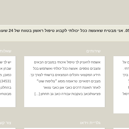
שירותים
שאלות 
 על
אשמח להעניק לך טיפול איכותי במצבים הבאים
יש לך ש
תי.
ומצבים נוספים. אעשה ככל יכולתי ואשתמש בכל
שבהן אנ
Hams החלפת ברך
הידע המקצועי והכלים הנמצאים ברשותי לצורך כך.
מצבים רפואיים: טראומה מסוג ״צליפות שוט״
F
לאחר תאונת דרכים כאבי אגן כאבי צוואר
בהחלט, 
קרסול
פציעות/כאב בעקבות עבודה כאב גב תחתון […]
מבוטחים
גלריית וידאו
צור קש